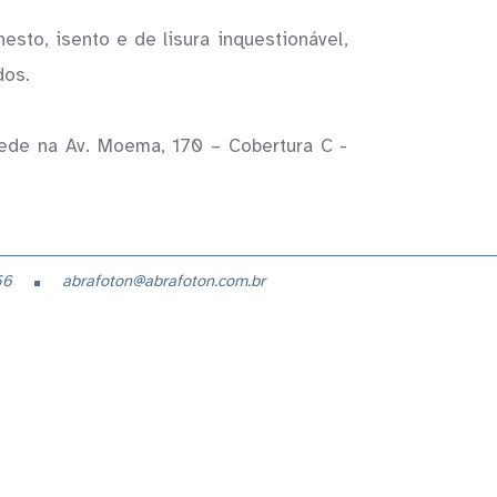
sto, isento e de lisura inquestionável,
dos.
de na Av. Moema, 170 – Cobertura C -
4656
abrafoton@abrafoton.com.br