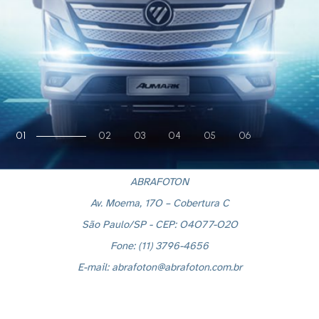
01
02
03
04
05
06
ABRAFOTON
Av. Moema, 17O – Cobertura C
São Paulo/SP - CEP: O4O77-O2O
Fone: (11) 3796-4656
E-mail: abrafoton@abrafoton.com.br